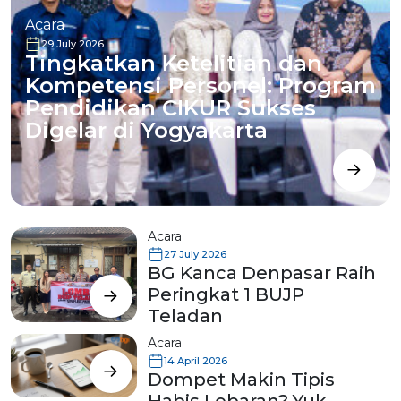
Acara
29 July 2026
Tingkatkan Ketelitian dan
Kompetensi Personel: Program
Pendidikan CIKUR Sukses
Digelar di Yogyakarta
Acara
27 July 2026
BG Kanca Denpasar Raih
Peringkat 1 BUJP
Teladan
Acara
14 April 2026
Dompet Makin Tipis