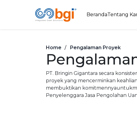
Beranda
Tentang Ka
Home
Pengalaman Proyek
Pengalaman
PT. Bringin Gigantara secara konsist
proyek yang mencerminkan keahlian te
membuktikan komitmennyauntukmembe
Penyelenggara Jasa Pengolahan Uan