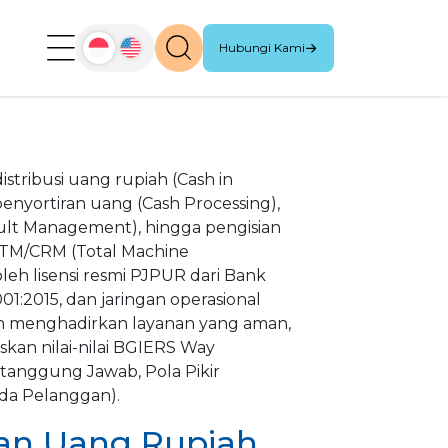
Hubungi Kami
tribusi uang rupiah (Cash in
penyortiran uang (Cash Processing),
lt Management), hingga pengisian
ATM/CRM (Total Machine
eh lisensi resmi PJPUR dari Bank
9001:2015, dan jaringan operasional
n menghadirkan layanan yang aman,
askan nilai-nilai BGIERS Way
Bertanggung Jawab, Pola Pikir
da Pelanggan).
ian Uang Rupiah