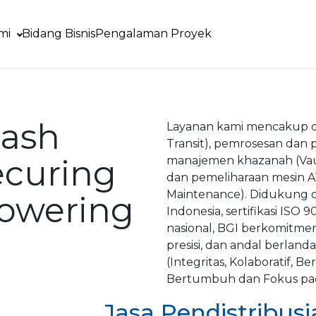
mi
Bidang Bisnis
Pengalaman Proyek
Cash
Layanan kami mencakup dis
Transit), pemrosesan dan 
ecuring
manajemen khazanah (Vau
dan pemeliharaan mesin 
Maintenance). Didukung ol
powering
Indonesia, sertifikasi ISO 
nasional, BGI berkomitme
presisi, dan andal berland
(Integritas, Kolaboratif, 
Bertumbuh dan Fokus pa
Jasa Pendistribus