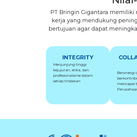
PT Bringin Gigantara memiliki 
kerja yang mendukung peningka
bertujuan agar dapat meningka
INTEGRITY
COLL
Menjunjung tinggi
kejujuran, etika, dan
Bersinergi
profesionalisme dalam
berkontrib
setiap tindakan
mencapai 
Perusahaa