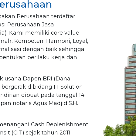
Perusahaan
upakan Perusahaan terdaftar
asi Perusahaan Jasa
a). Kami memiliki core value
omah, Kompeten, Harmoni, Loyal,
rnalisasi dengan baik sehingga
entukan perilaku kerja dan
nak usaha Dapen BRI (Dana
bergerak dibidang IT Solution
ndirian dibuat pada tanggal 14
an notaris Agus Madjid,S.H.
a menangani Cash Replenishment
sit (CIT) sejak tahun 2011