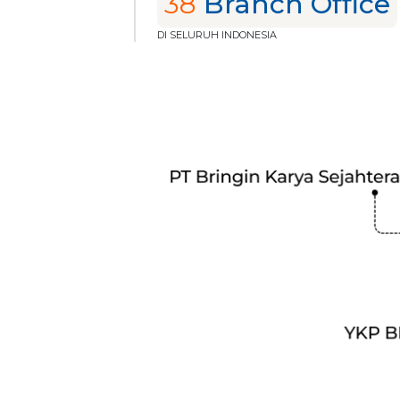
38
Branch Office
DI SELURUH INDONESIA