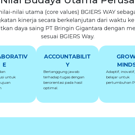
nilai-nilai utama (core values) BGIERS WAY sebag
tan kinerja secara berkelanjutan dari waktu ke w
tkan daya saing PT Bringin Gigantara dengan 
sesuai BGIERS Way.
ABORATIV
ACCOUNTABILIT
GROW
E
Y
MIND
 dan
Bertanggung jawab
Adaptif, inovatif
usi untuk
terhadap tugas dengan
belajar untuk
tujuan
berorientasi pada hasil
pertumbuhan P
n
optimal.