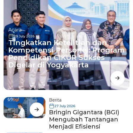
Acara
29 July 2026
Tingkatkan Ketelitian dan
Kompetensi Personel: Program
Pendidikan CIKUR Sukses
Digelar di Yogyakarta
Berita
27 July 2026
Bringin Gigantara (BGI)
Mengubah Tantangan
Menjadi Efisiensi