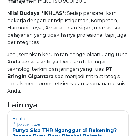
manajemen mutu ISO 9001:2015.
Nilai Budaya "IKHLAS":
Setiap personel kami
bekerja dengan prinsip Istiqomah, Kompeten,
Harmoni, Loyal, Amanah, dan Sigap, memastikan
pelayanan yang tidak hanya profesional tapi juga
berintegritas
Jadi, serahkan kerumitan pengelolaan uang tunai
Anda kepada ahlinya. Dengan dukungan
teknologi terkini dan jaringan yang luas,
PT
Bringin Gigantara
siap menjadi mitra strategis
untuk mendorong efisiensi dan keamanan bisnis
Anda.
Lainnya
Berita
22 April 2026
Punya Sisa THR Nganggur di Rekening?