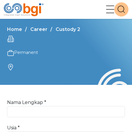
Home
Career
Custody 2
Permanent
Nama Lengkap *
Usia *