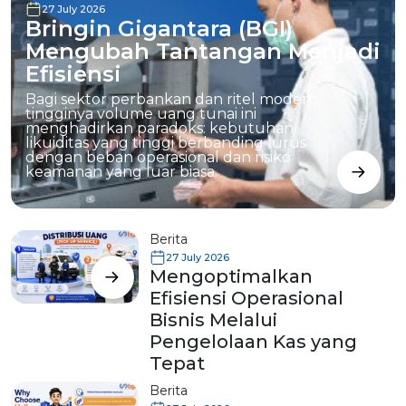
27 July 2026
Bringin Gigantara (BGI)
Mengubah Tantangan Menjadi
Efisiensi
Bagi sektor perbankan dan ritel modern,
tingginya volume uang tunai ini
menghadirkan paradoks: kebutuhan
likuiditas yang tinggi berbanding lurus
dengan beban operasional dan risiko
keamanan yang luar biasa.
Berita
27 July 2026
Mengoptimalkan
Efisiensi Operasional
Bisnis Melalui
Pengelolaan Kas yang
Tepat
Berita