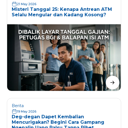
21 May 2026
Misteri Tanggal 25: Kenapa Antrean ATM
Selalu Mengular dan Kadang Kosong?
Berita
19 May 2026
Deg-degan Dapet Kembalian
Mencurigakan? Begini Cara Gampang
Ngenalin Uang Palsu Tanpa Ribet